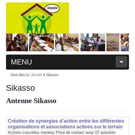
Gradem
.
MENU
Vous êtes ici :
Accueil
Sikasso
ACCUEIL
Sikasso
QUI SOMMES-NOUS
Antenne Sikasso
NOS ACTIVITÉS
Création de synergies d’action entre les différentes
PUBLICATIONS
organisations et associations actives sur le terrain
Actions concrètes menées Prise de contact avec 07 autorités