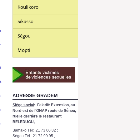
Koulikoro
Sikasso
t
Ségou
c
Mopti
t
t
ADRESSE GRADEM
e
Siège social
: Faladié Extension, au
a
Nord-est de l’ONAP route de Sénou,
ruelle derrière le restaurant
BELEDUGU,
s
Bamako Tél: 21 73 00 82 ;
Ségou Tél : 21 72 99 95 ;