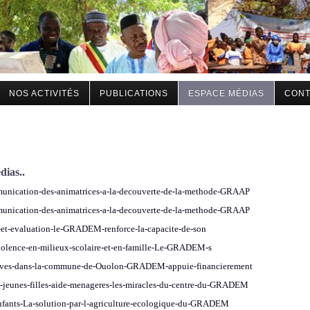
NOS ACTIVITÉS
PUBLICATIONS
ESPACE MÉDIAS
CONT
dias..
munication-des-animatrices-a-la-decouverte-de-la-methode-GRAAP
munication-des-animatrices-a-la-decouverte-de-la-methode-GRAAP
i-et-evaluation-le-GRADEM-renforce-la-capacite-de-son
violence-en-milieux-scolaire-et-en-famille-Le-GRADEM-s
ratives-dans-la-commune-de-Ouolon-GRADEM-appuie-financierement
s-jeunes-filles-aide-menageres-les-miracles-du-centre-du-GRADEM
-enfants-La-solution-par-l-agriculture-ecologique-du-GRADEM