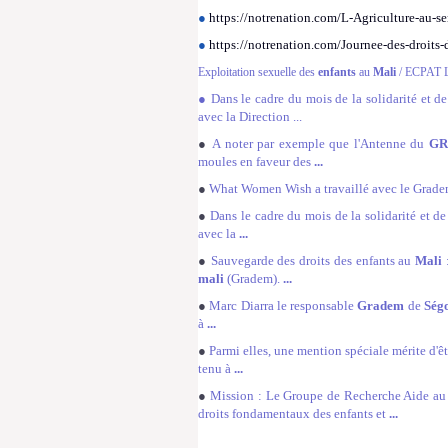
●
https://notrenation.com/L-Agriculture-au-s
●
https://notrenation.com/Journee-des-droit
Exploitation sexuelle des
enfants
au
Mali
/ ECPAT L
● Dans le cadre du mois de la solidarité et d
avec la Direction ...
●
A noter par exemple que l'Antenne du
G
moules en faveur des
...
●
What Women Wish a travaillé avec le Grade
●
Dans le cadre du mois de la solidarité et de
avec la
...
●
Sauvegarde des droits des enfants au
Mali
mali
(Gradem).
...
●
Marc Diarra le responsable
Gradem
de
Ség
à
...
●
Parmi elles, une mention spéciale mérite d'êt
tenu à
...
●
Mission : Le Groupe de Recherche Aide a
droits fondamentaux des enfants et
...