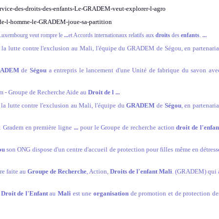
ervice-des-droits-des-enfants-Le-GRADEM-veut-explorer-l-agro
s-de-l-homme-le-GRADEM-joue-sa-partition
uxembourg veut rompre le
...
et Accords internationaux relatifs aux
droits
des
enfants
.
...
e la lutte contre l'exclusion au Mali, l'équipe du GRADEM de Ségou, en partenaria
RADEM
de
Ségou
a entrepris le lancement d'une Unité de fabrique du savon ave
m - Groupe de Recherche Aide au
Droit de l
...
 la lutte contre l'exclusion au Mali, l'équipe du
GRADEM
de
Ségou
, en partenaria
: Gradem en première ligne
...
pour le Groupe de recherche action
droit de l'enfan
ou
son ONG dispose d'un centre d'accueil de protection pour filles même en détress
re faite au
Groupe de Recherche
, Action,
Droits de l'enfant Mali
. (GRADEM) qui 
u
Droit de l'Enfant
au
Mali
est une
organisation
de promotion et de protection de