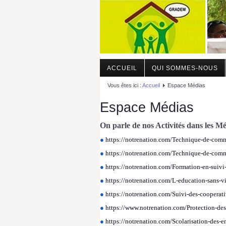
Gradem
.
ACCUEIL
QUI SOMMES-NOUS
Vous êtes ici :
Accueil
Espace Médias
Espace Médias
On parle de nos Activités dans les Mé
●
https://notrenation.com/Technique-de-com
●
https://notrenation.com/Technique-de-com
●
https://notrenation.com/Formation-en-suiv
●
https://notrenation.com/L-education-sans-
●
https://notrenation.com/Suivi-des-coope
●
https://www.notrenation.com/Protection-de
●
https://notrenation.com/Scolarisation-des